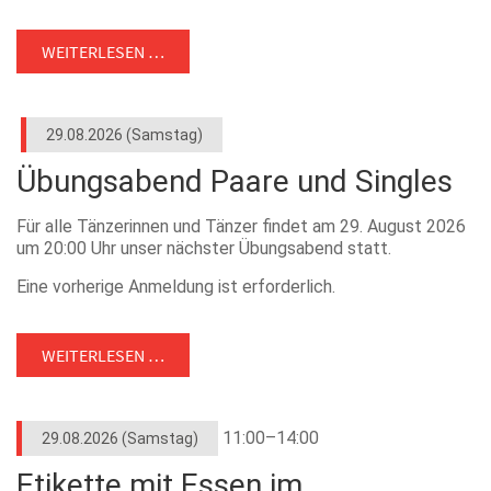
WEITERLESEN …
29.08.2026
(Samstag)
Übungsabend Paare und Singles
Für alle Tänzerinnen und Tänzer findet am 29. August 2026
um 20:00 Uhr unser nächster Übungsabend statt.
Eine vorherige Anmeldung ist erforderlich.
Kostenbeitrag € 8,- pro Person
WEITERLESEN …
Karten können Sie hier bestellen
11:00–14:00
29.08.2026
(Samstag)
Etikette mit Essen im