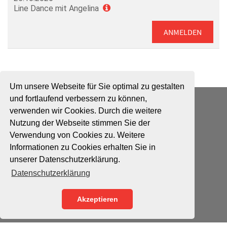
Line Dance mit Angelina
ANMELDEN
Um unsere Webseite für Sie optimal zu gestalten
und fortlaufend verbessern zu können,
ADTV Tanzschule Wiesrecker
Schwarzer Weg 1
verwenden wir Cookies. Durch die weitere
31224 Peine
Nutzung der Webseite stimmen Sie der
Verwendung von Cookies zu. Weitere
Tel. 05171 6639
Informationen zu Cookies erhalten Sie in
E-Mail:
info@tanzschule-wiesrecker.de
unserer Datenschutzerklärung.
Impressum
Datenschutzerklärung
Datenschutz
Vertragskündigungen
Akzeptieren
© Copyright 2021 Tanzschule Wiesrecker