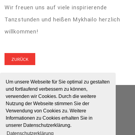
Wir freuen uns auf viele inspirierende
Tanzstunden und heißen Mykhailo herzlich
willkommen!
ZURÜCK
Um unsere Webseite für Sie optimal zu gestalten
und fortlaufend verbessern zu können,
ADTV Tanzschule Wiesrecker
verwenden wir Cookies. Durch die weitere
Schwarzer Weg 1
Nutzung der Webseite stimmen Sie der
31224 Peine
Verwendung von Cookies zu. Weitere
Tel. 05171 6639
Informationen zu Cookies erhalten Sie in
E-Mail:
info@tanzschule-wiesrecker.de
unserer Datenschutzerklärung.
Datenschutzerklärung
Impressum