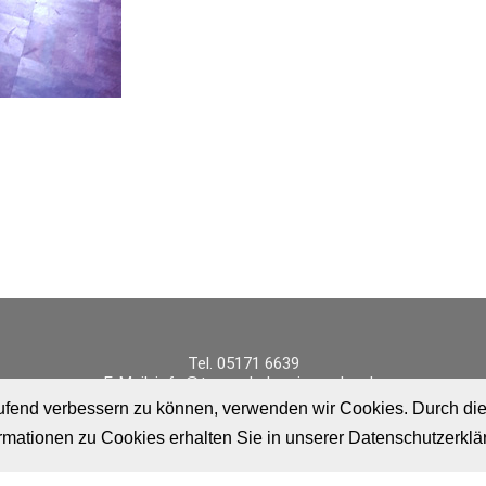
Tel. 05171 6639
E-Mail:
info@tanzschule-wiesrecker.de
laufend verbessern zu können, verwenden wir Cookies. Durch di
mationen zu Cookies erhalten Sie in unserer Datenschutzerklä
© Copyright 2021 Tanzschule Wiesrecker